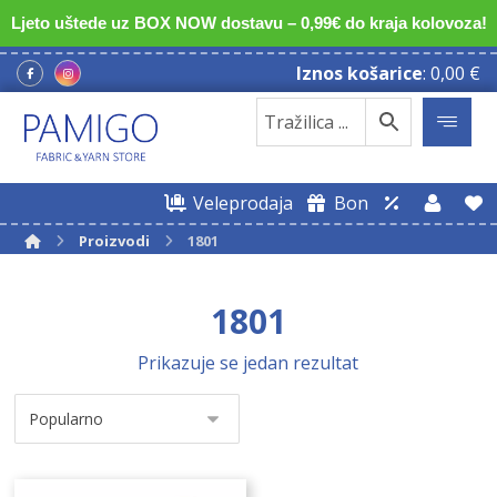
Ljeto uštede uz BOX NOW dostavu – 0,99€ do kraja kolovoza!
Iznos košarice
:
0,00
€
Veleprodaja
Bon
Proizvodi
1801
1801
Prikazuje se jedan rezultat