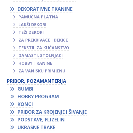
DEKORATIVNE TKANINE
PAMUČNA PLATNA
LAKŠI DEKORI
TEŽI DEKORI
ZA PREKRIVAČE I DEKICE
TEKSTIL ZA KUĆANSTVO
DAMASTI, STOLNJACI
HOBBY TKANINE
ZA VANJSKU PRIMJENU
PRIBOR, POZAMANTERIJA
GUMBI
HOBBY PROGRAM
KONCI
PRIBOR ZA KROJENJE I ŠIVANJE
PODSTAVE, FLIZELIN
UKRASNE TRAKE