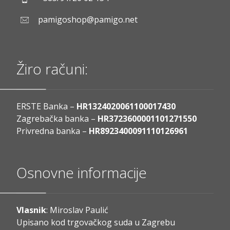
pamigoshop@pamigo.net
Žiro računi:
ERSTE Banka –
HR1324020061100017430
Zagrebačka banka –
HR3723600001101271550
Privredna banka –
HR8923400091110126961
Osnovne informacije
Vlasnik
: Miroslav Paulić
Upisano kod trgovačkog suda u Zagrebu