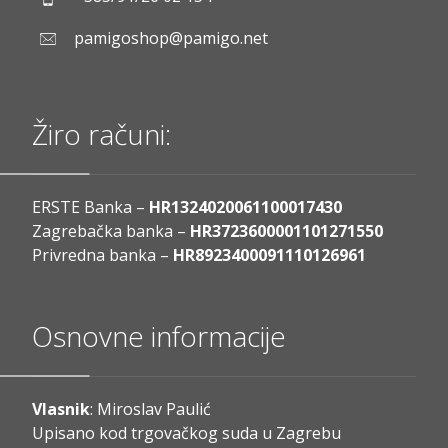
pamigoshop@pamigo.net
Žiro računi:
ERSTE Banka –
HR1324020061100017430
Zagrebačka banka –
HR3723600001101271550
Privredna banka –
HR8923400091110126961
Osnovne informacije
Vlasnik
: Miroslav Paulić
Upisano kod trgovačkog suda u Zagrebu