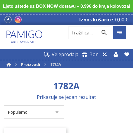
Ljeto uštede uz BOX NOW dostavu – 0,99€ do kraja kolovoza!
Iznos košarice
:
0,00
€
Veleprodaja
Bon
Proizvodi
1782A
1782A
Prikazuje se jedan rezultat