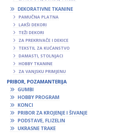
DEKORATIVNE TKANINE
PAMUČNA PLATNA
LAKŠI DEKORI
TEŽI DEKORI
ZA PREKRIVAČE I DEKICE
TEKSTIL ZA KUĆANSTVO
DAMASTI, STOLNJACI
HOBBY TKANINE
ZA VANJSKU PRIMJENU
PRIBOR, POZAMANTERIJA
GUMBI
HOBBY PROGRAM
KONCI
PRIBOR ZA KROJENJE I ŠIVANJE
PODSTAVE, FLIZELIN
UKRASNE TRAKE