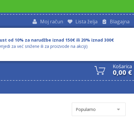
Moj račun
Lista želja
Blagajna
ust od 10% za narudžbe iznad 150€ ili 20% iznad 300€
vrijedi za već snižene ili za proizvode na akciji)
Košarica
0,00
€