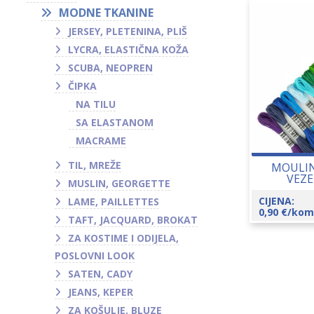
MODNE TKANINE
JERSEY, PLETENINA, PLIŠ
LYCRA, ELASTIČNA KOŽA
SCUBA, NEOPREN
ČIPKA
NA TILU
SA ELASTANOM
MACRAME
TIL, MREŽE
MOULIN
VEZE
MUSLIN, GEORGETTE
CIJENA:
LAME, PAILLETTES
0,90
€
/kom
TAFT, JACQUARD, BROKAT
ZA KOSTIME I ODIJELA,
POSLOVNI LOOK
SATEN, CADY
JEANS, KEPER
ZA KOŠULJE, BLUZE