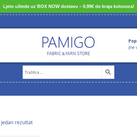
Ljeto uštede uz BOX NOW dostavu – 0,99€ do kraja kolovoza!
Pop
(ne 
 jedan rezultat