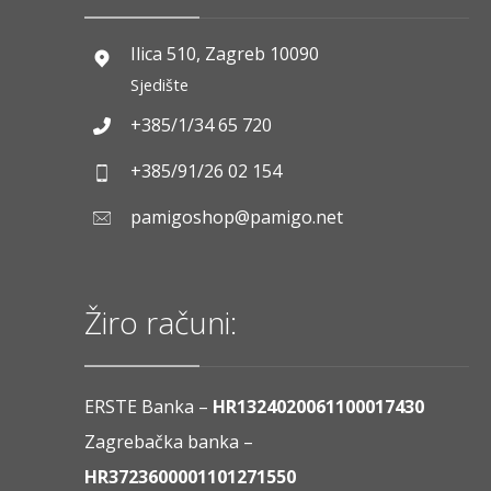
Ilica 510, Zagreb 10090
Sjedište
+385/1/34 65 720
+385/91/26 02 154
pamigoshop@pamigo.net
Žiro računi:
ERSTE Banka –
HR1324020061100017430
Zagrebačka banka –
HR3723600001101271550