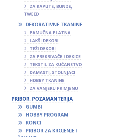
ZA KAPUTE, BUNDE,
TWEED
DEKORATIVNE TKANINE
PAMUČNA PLATNA
LAKŠI DEKORI
TEŽI DEKORI
ZA PREKRIVAČE I DEKICE
TEKSTIL ZA KUĆANSTVO
DAMASTI, STOLNJACI
HOBBY TKANINE
ZA VANJSKU PRIMJENU
PRIBOR, POZAMANTERIJA
GUMBI
HOBBY PROGRAM
KONCI
PRIBOR ZA KROJENJE I