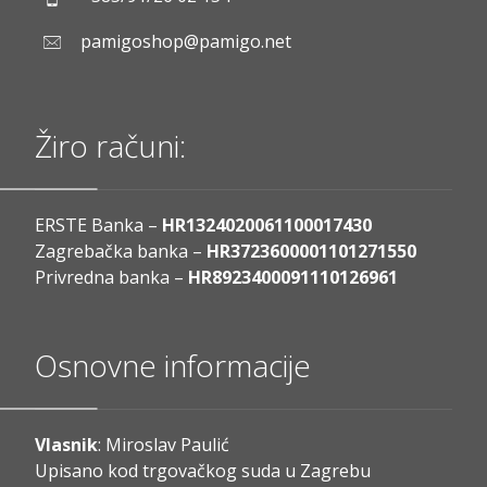
pamigoshop@pamigo.net
Žiro računi:
ERSTE Banka –
HR1324020061100017430
Zagrebačka banka –
HR3723600001101271550
Privredna banka –
HR8923400091110126961
Osnovne informacije
Vlasnik
: Miroslav Paulić
Upisano kod trgovačkog suda u Zagrebu