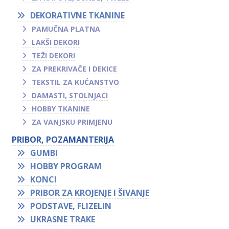
DEKORATIVNE TKANINE
PAMUČNA PLATNA
LAKŠI DEKORI
TEŽI DEKORI
ZA PREKRIVAČE I DEKICE
TEKSTIL ZA KUĆANSTVO
DAMASTI, STOLNJACI
HOBBY TKANINE
ZA VANJSKU PRIMJENU
PRIBOR, POZAMANTERIJA
GUMBI
HOBBY PROGRAM
KONCI
PRIBOR ZA KROJENJE I ŠIVANJE
PODSTAVE, FLIZELIN
UKRASNE TRAKE