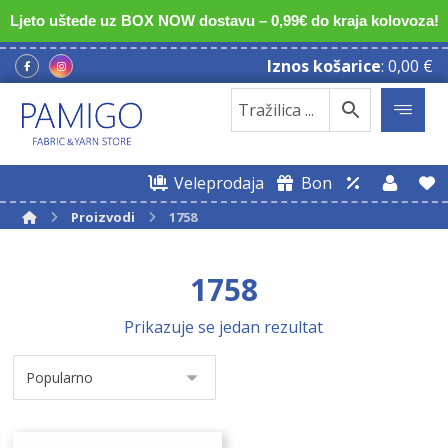
Ljeto uštede uz BOX NOW dostavu – 0,99€ do kraja kolovoza!
Iznos košarice
:
0,00
€
Veleprodaja
Bon
Proizvodi
1758
1758
Prikazuje se jedan rezultat