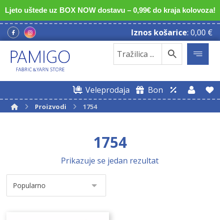
Ljeto uštede uz BOX NOW dostavu – 0,99€ do kraja kolovoza!
Iznos košarice
:
0,00
€
Veleprodaja
Bon
Proizvodi
1754
1754
Prikazuje se jedan rezultat