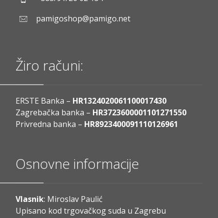
pamigoshop@pamigo.net
Žiro računi:
ERSTE Banka –
HR1324020061100017430
Zagrebačka banka –
HR3723600001101271550
Privredna banka –
HR8923400091110126961
Osnovne informacije
Vlasnik
: Miroslav Paulić
Upisano kod trgovačkog suda u Zagrebu