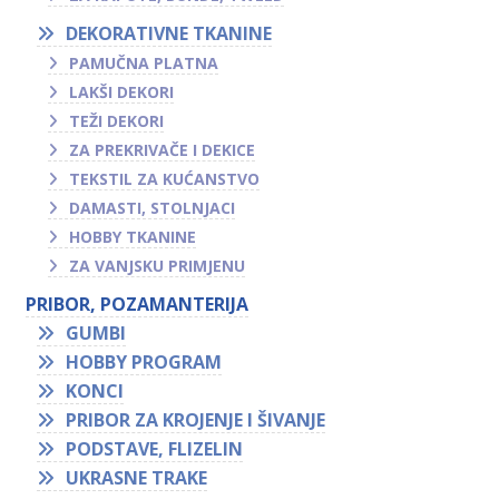
DEKORATIVNE TKANINE
PAMUČNA PLATNA
LAKŠI DEKORI
TEŽI DEKORI
ZA PREKRIVAČE I DEKICE
TEKSTIL ZA KUĆANSTVO
DAMASTI, STOLNJACI
HOBBY TKANINE
ZA VANJSKU PRIMJENU
PRIBOR, POZAMANTERIJA
GUMBI
HOBBY PROGRAM
KONCI
PRIBOR ZA KROJENJE I ŠIVANJE
PODSTAVE, FLIZELIN
UKRASNE TRAKE