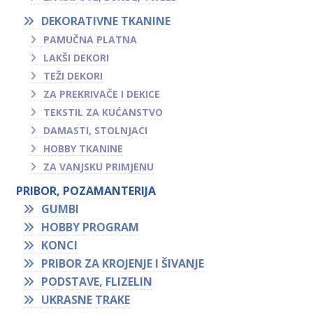
DEKORATIVNE TKANINE
PAMUČNA PLATNA
LAKŠI DEKORI
TEŽI DEKORI
ZA PREKRIVAČE I DEKICE
TEKSTIL ZA KUĆANSTVO
DAMASTI, STOLNJACI
HOBBY TKANINE
ZA VANJSKU PRIMJENU
PRIBOR, POZAMANTERIJA
GUMBI
HOBBY PROGRAM
KONCI
PRIBOR ZA KROJENJE I ŠIVANJE
PODSTAVE, FLIZELIN
UKRASNE TRAKE