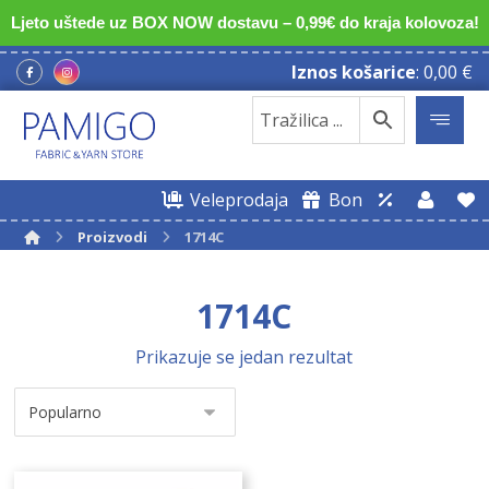
Ljeto uštede uz BOX NOW dostavu – 0,99€ do kraja kolovoza!
Iznos košarice
:
0,00
€
Veleprodaja
Bon
Proizvodi
1714C
1714C
Prikazuje se jedan rezultat