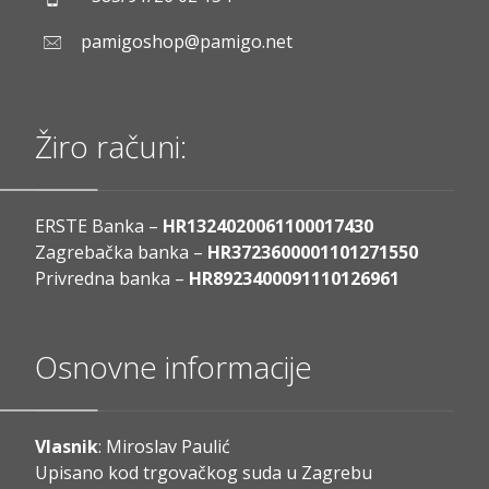
pamigoshop@pamigo.net
Žiro računi:
ERSTE Banka –
HR1324020061100017430
Zagrebačka banka –
HR3723600001101271550
Privredna banka –
HR8923400091110126961
Osnovne informacije
Vlasnik
: Miroslav Paulić
Upisano kod trgovačkog suda u Zagrebu