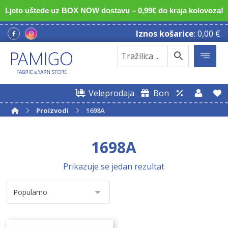
Ljeto uštede uz BOX NOW dostavu – 0,99€ do kraja kolovoza!
Iznos košarice
:
0,00
€
Veleprodaja
Bon
Proizvodi
1698A
1698A
Prikazuje se jedan rezultat