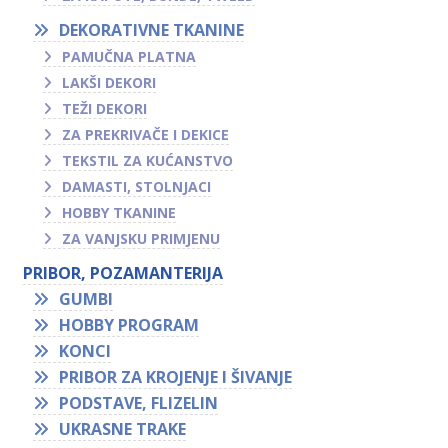
DEKORATIVNE TKANINE
PAMUČNA PLATNA
LAKŠI DEKORI
TEŽI DEKORI
ZA PREKRIVAČE I DEKICE
TEKSTIL ZA KUĆANSTVO
DAMASTI, STOLNJACI
HOBBY TKANINE
ZA VANJSKU PRIMJENU
PRIBOR, POZAMANTERIJA
GUMBI
HOBBY PROGRAM
KONCI
PRIBOR ZA KROJENJE I ŠIVANJE
PODSTAVE, FLIZELIN
UKRASNE TRAKE