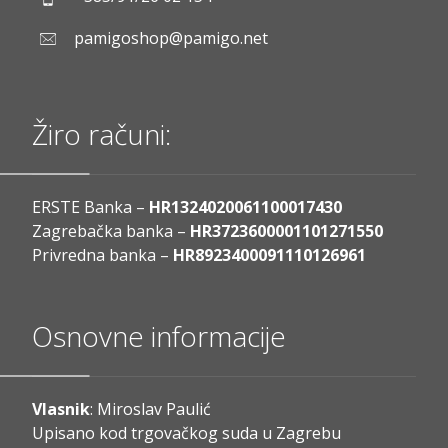
pamigoshop@pamigo.net
Žiro računi:
ERSTE Banka –
HR1324020061100017430
Zagrebačka banka –
HR3723600001101271550
Privredna banka –
HR8923400091110126961
Osnovne informacije
Vlasnik
: Miroslav Paulić
Upisano kod trgovačkog suda u Zagrebu