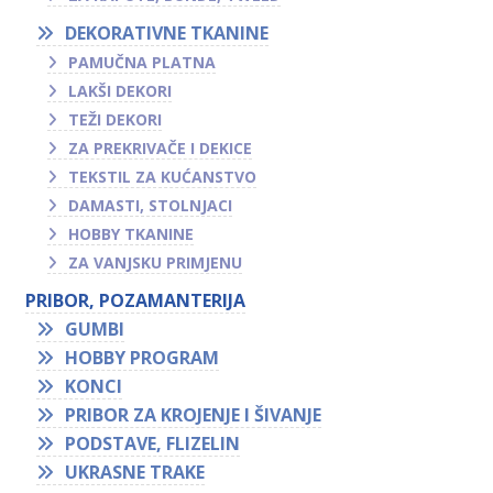
DEKORATIVNE TKANINE
PAMUČNA PLATNA
LAKŠI DEKORI
TEŽI DEKORI
ZA PREKRIVAČE I DEKICE
TEKSTIL ZA KUĆANSTVO
DAMASTI, STOLNJACI
HOBBY TKANINE
ZA VANJSKU PRIMJENU
PRIBOR, POZAMANTERIJA
GUMBI
HOBBY PROGRAM
KONCI
PRIBOR ZA KROJENJE I ŠIVANJE
PODSTAVE, FLIZELIN
UKRASNE TRAKE