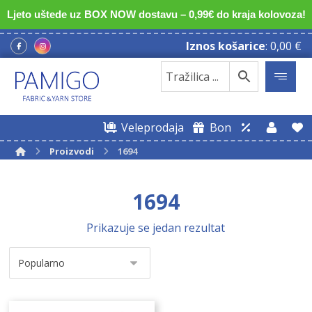
Ljeto uštede uz BOX NOW dostavu – 0,99€ do kraja kolovoza!
Iznos košarice
:
0,00
€
Veleprodaja
Bon
Proizvodi
1694
1694
Prikazuje se jedan rezultat