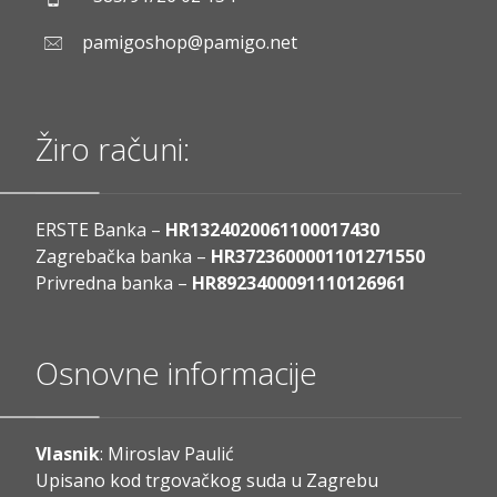
pamigoshop@pamigo.net
Žiro računi:
ERSTE Banka –
HR1324020061100017430
Zagrebačka banka –
HR3723600001101271550
Privredna banka –
HR8923400091110126961
Osnovne informacije
Vlasnik
: Miroslav Paulić
Upisano kod trgovačkog suda u Zagrebu