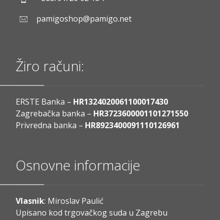
pamigoshop@pamigo.net
Žiro računi:
ERSTE Banka –
HR1324020061100017430
Zagrebačka banka –
HR3723600001101271550
Privredna banka –
HR8923400091110126961
Osnovne informacije
Vlasnik
: Miroslav Paulić
Upisano kod trgovačkog suda u Zagrebu