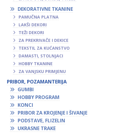
DEKORATIVNE TKANINE
PAMUČNA PLATNA
LAKŠI DEKORI
TEŽI DEKORI
ZA PREKRIVAČE I DEKICE
TEKSTIL ZA KUĆANSTVO
DAMASTI, STOLNJACI
HOBBY TKANINE
ZA VANJSKU PRIMJENU
PRIBOR, POZAMANTERIJA
GUMBI
HOBBY PROGRAM
KONCI
PRIBOR ZA KROJENJE I ŠIVANJE
PODSTAVE, FLIZELIN
UKRASNE TRAKE