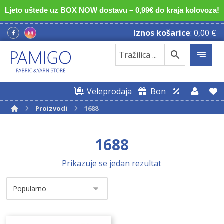
Ljeto uštede uz BOX NOW dostavu – 0,99€ do kraja kolovoza!
Iznos košarice
:
0,00
€
Veleprodaja
Bon
Proizvodi
1688
1688
Prikazuje se jedan rezultat