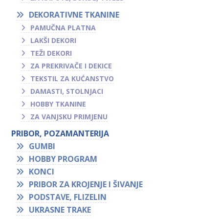
DEKORATIVNE TKANINE
PAMUČNA PLATNA
LAKŠI DEKORI
TEŽI DEKORI
ZA PREKRIVAČE I DEKICE
TEKSTIL ZA KUĆANSTVO
DAMASTI, STOLNJACI
HOBBY TKANINE
ZA VANJSKU PRIMJENU
PRIBOR, POZAMANTERIJA
GUMBI
HOBBY PROGRAM
KONCI
PRIBOR ZA KROJENJE I ŠIVANJE
PODSTAVE, FLIZELIN
UKRASNE TRAKE