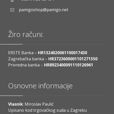
pamigoshop@pamigo.net
Žiro računi:
ERSTE Banka –
HR1324020061100017430
Zagrebačka banka –
HR3723600001101271550
Privredna banka –
HR8923400091110126961
Osnovne informacije
Vlasnik
: Miroslav Paulić
Upisano kod trgovačkog suda u Zagrebu