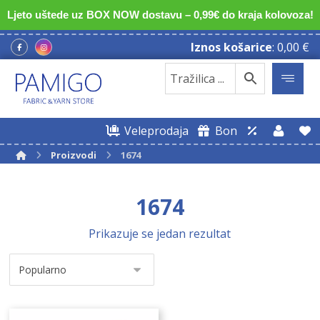
Ljeto uštede uz BOX NOW dostavu – 0,99€ do kraja kolovoza!
Iznos košarice
:
0,00
€
Veleprodaja
Bon
Proizvodi
1674
1674
Prikazuje se jedan rezultat