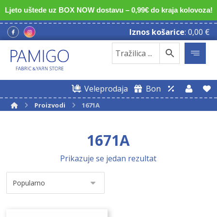
Ljeto uštede uz BOX NOW dostavu – 0,99€ do kraja kolovoza!
Iznos košarice
:
0,00
€
Veleprodaja
Bon
Proizvodi
1671A
1671A
Prikazuje se jedan rezultat