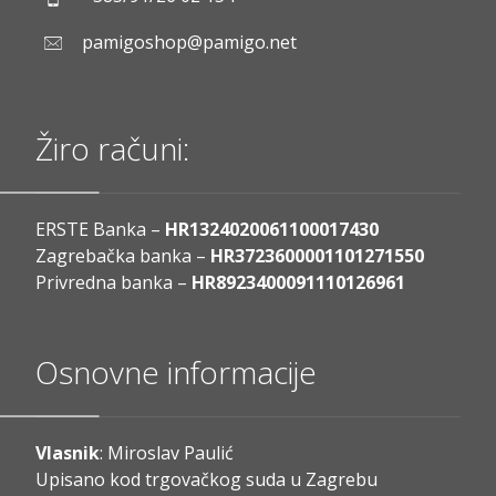
pamigoshop@pamigo.net
Žiro računi:
ERSTE Banka –
HR1324020061100017430
Zagrebačka banka –
HR3723600001101271550
Privredna banka –
HR8923400091110126961
Osnovne informacije
Vlasnik
: Miroslav Paulić
Upisano kod trgovačkog suda u Zagrebu