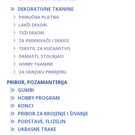
DEKORATIVNE TKANINE
PAMUČNA PLATNA
LAKŠI DEKORI
TEŽI DEKORI
ZA PREKRIVAČE I DEKICE
TEKSTIL ZA KUĆANSTVO
DAMASTI, STOLNJACI
HOBBY TKANINE
ZA VANJSKU PRIMJENU
PRIBOR, POZAMANTERIJA
GUMBI
HOBBY PROGRAM
KONCI
PRIBOR ZA KROJENJE I ŠIVANJE
PODSTAVE, FLIZELIN
UKRASNE TRAKE