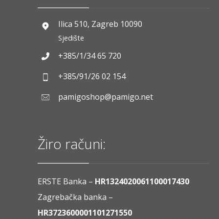
Ilica 510, Zagreb 10090
Sjedište
+385/1/34 65 720
+385/91/26 02 154
pamigoshop@pamigo.net
Žiro računi:
ERSTE Banka –
HR1324020061100017430
Zagrebačka banka –
HR3723600001101271550