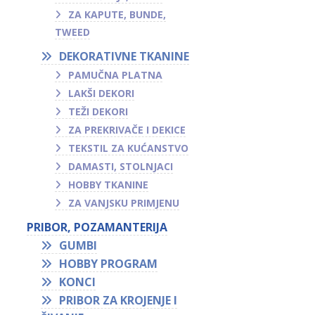
ZA KAPUTE, BUNDE,
TWEED
DEKORATIVNE TKANINE
PAMUČNA PLATNA
LAKŠI DEKORI
TEŽI DEKORI
ZA PREKRIVAČE I DEKICE
TEKSTIL ZA KUĆANSTVO
DAMASTI, STOLNJACI
HOBBY TKANINE
ZA VANJSKU PRIMJENU
PRIBOR, POZAMANTERIJA
GUMBI
HOBBY PROGRAM
KONCI
PRIBOR ZA KROJENJE I