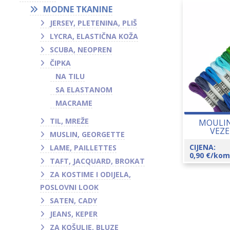
MODNE TKANINE
JERSEY, PLETENINA, PLIŠ
LYCRA, ELASTIČNA KOŽA
SCUBA, NEOPREN
ČIPKA
NA TILU
SA ELASTANOM
MACRAME
TIL, MREŽE
MOULIN
VEZE
MUSLIN, GEORGETTE
CIJENA:
LAME, PAILLETTES
0,90
€
/kom
TAFT, JACQUARD, BROKAT
ZA KOSTIME I ODIJELA,
POSLOVNI LOOK
SATEN, CADY
JEANS, KEPER
ZA KOŠULJE, BLUZE