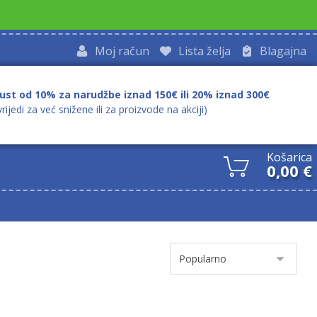
Moj račun
Lista želja
Blagajna
ust od 10% za narudžbe iznad 150€ ili 20% iznad 300€
vrijedi za već snižene ili za proizvode na akciji)
Košarica
0,00
€