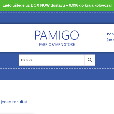
Ljeto uštede uz BOX NOW dostavu – 0,99€ do kraja kolovoza!
Pop
(ne 
 jedan rezultat