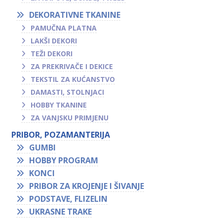
DEKORATIVNE TKANINE
PAMUČNA PLATNA
LAKŠI DEKORI
TEŽI DEKORI
ZA PREKRIVAČE I DEKICE
TEKSTIL ZA KUĆANSTVO
DAMASTI, STOLNJACI
HOBBY TKANINE
ZA VANJSKU PRIMJENU
PRIBOR, POZAMANTERIJA
GUMBI
HOBBY PROGRAM
KONCI
PRIBOR ZA KROJENJE I ŠIVANJE
PODSTAVE, FLIZELIN
UKRASNE TRAKE