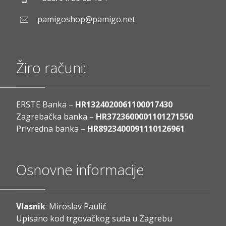
pamigoshop@pamigo.net
Žiro računi:
ERSTE Banka –
HR1324020061100017430
Zagrebačka banka –
HR3723600001101271550
Privredna banka –
HR8923400091110126961
Osnovne informacije
Vlasnik
: Miroslav Paulić
Upisano kod trgovačkog suda u Zagrebu