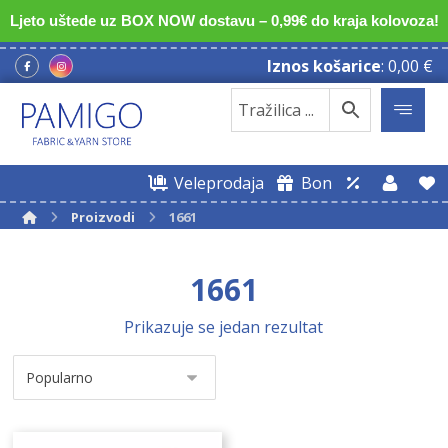
Ljeto uštede uz BOX NOW dostavu – 0,99€ do kraja kolovoza!
Iznos košarice
:
0,00
€
Veleprodaja
Bon
Proizvodi
1661
1661
Prikazuje se jedan rezultat