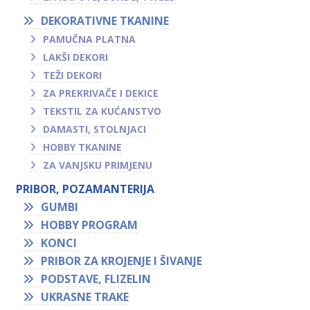
DEKORATIVNE TKANINE
PAMUČNA PLATNA
LAKŠI DEKORI
TEŽI DEKORI
ZA PREKRIVAČE I DEKICE
TEKSTIL ZA KUĆANSTVO
DAMASTI, STOLNJACI
HOBBY TKANINE
ZA VANJSKU PRIMJENU
PRIBOR, POZAMANTERIJA
GUMBI
HOBBY PROGRAM
KONCI
PRIBOR ZA KROJENJE I ŠIVANJE
PODSTAVE, FLIZELIN
UKRASNE TRAKE