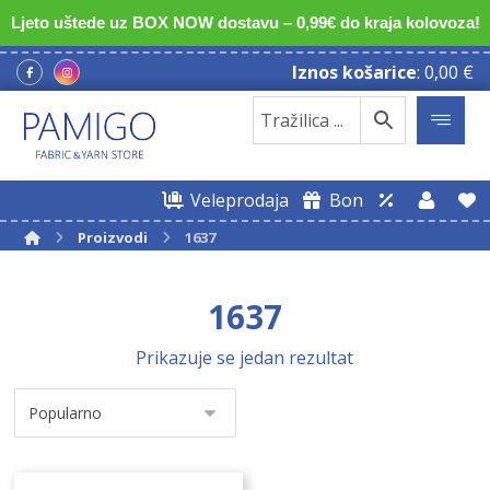
Ljeto uštede uz BOX NOW dostavu – 0,99€ do kraja kolovoza!
Iznos košarice
:
0,00
€
Veleprodaja
Bon
Proizvodi
1637
1637
Prikazuje se jedan rezultat