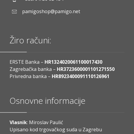
pamigoshop@pamigo.net
Žiro računi:
ERSTE Banka –
HR1324020061100017430
Zagrebačka banka –
HR3723600001101271550
Privredna banka –
HR8923400091110126961
Osnovne informacije
Vlasnik
: Miroslav Paulić
Upisano kod trgovačkog suda u Zagrebu