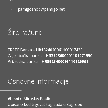
pamigoshop@pamigo.net
Žiro računi:
ERSTE Banka –
HR1324020061100017430
Zagrebačka banka –
HR3723600001101271550
Privredna banka –
HR8923400091110126961
Osnovne informacije
Vlasnik
: Miroslav Paulić
Upisano kod trgovačkog suda u Zagrebu