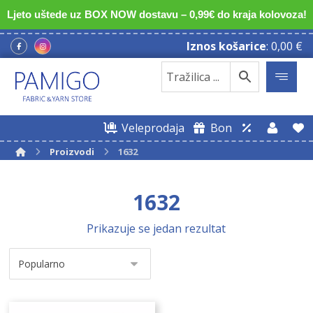
Ljeto uštede uz BOX NOW dostavu – 0,99€ do kraja kolovoza!
Iznos košarice
:
0,00
€
Veleprodaja
Bon
Proizvodi
1632
1632
Prikazuje se jedan rezultat