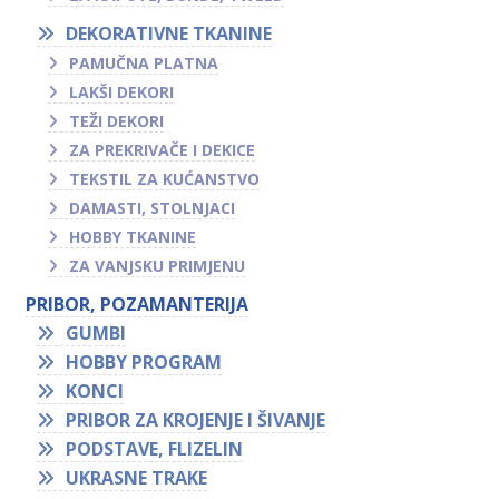
DEKORATIVNE TKANINE
PAMUČNA PLATNA
LAKŠI DEKORI
TEŽI DEKORI
ZA PREKRIVAČE I DEKICE
TEKSTIL ZA KUĆANSTVO
DAMASTI, STOLNJACI
HOBBY TKANINE
ZA VANJSKU PRIMJENU
PRIBOR, POZAMANTERIJA
GUMBI
HOBBY PROGRAM
KONCI
PRIBOR ZA KROJENJE I ŠIVANJE
PODSTAVE, FLIZELIN
UKRASNE TRAKE