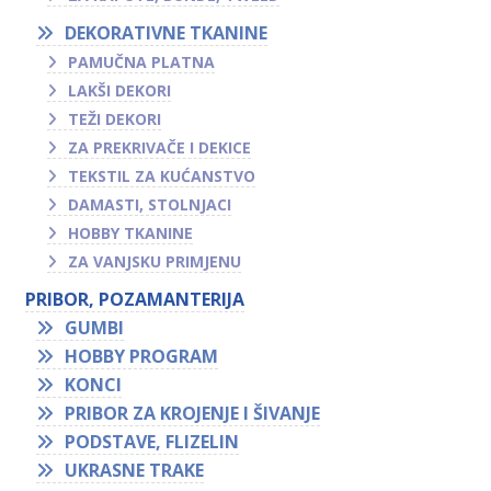
DEKORATIVNE TKANINE
PAMUČNA PLATNA
LAKŠI DEKORI
TEŽI DEKORI
ZA PREKRIVAČE I DEKICE
TEKSTIL ZA KUĆANSTVO
DAMASTI, STOLNJACI
HOBBY TKANINE
ZA VANJSKU PRIMJENU
PRIBOR, POZAMANTERIJA
GUMBI
HOBBY PROGRAM
KONCI
PRIBOR ZA KROJENJE I ŠIVANJE
PODSTAVE, FLIZELIN
UKRASNE TRAKE