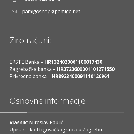
pamigoshop@pamigo.net
Žiro računi:
ERSTE Banka –
HR1324020061100017430
Zagrebačka banka –
HR3723600001101271550
Privredna banka –
HR8923400091110126961
Osnovne informacije
Vlasnik
: Miroslav Paulić
Upisano kod trgovačkog suda u Zagrebu