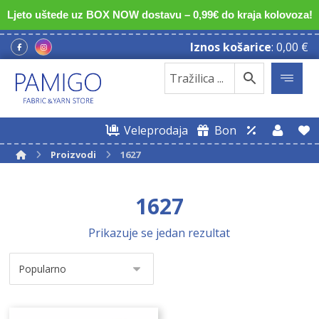
Ljeto uštede uz BOX NOW dostavu – 0,99€ do kraja kolovoza!
Iznos košarice
:
0,00
€
Veleprodaja
Bon
Proizvodi
1627
1627
Prikazuje se jedan rezultat