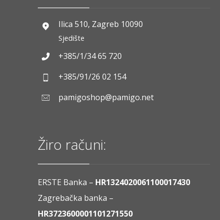
Ilica 510, Zagreb 10090
Sjedište
+385/1/34 65 720
+385/91/26 02 154
pamigoshop@pamigo.net
Žiro računi:
ERSTE Banka –
HR1324020061100017430
Zagrebačka banka –
HR3723600001101271550