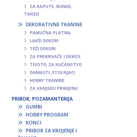
ZA KAPUTE, BUNDE,
TWEED
DEKORATIVNE TKANINE
PAMUČNA PLATNA
LAKŠI DEKORI
TEŽI DEKORI
ZA PREKRIVAČE I DEKICE
TEKSTIL ZA KUĆANSTVO
DAMASTI, STOLNJACI
HOBBY TKANINE
ZA VANJSKU PRIMJENU
PRIBOR, POZAMANTERIJA
GUMBI
HOBBY PROGRAM
KONCI
PRIBOR ZA KROJENJE I