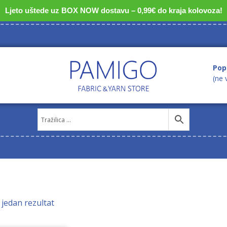
Ljeto uštede uz BOX NOW dostavu – 0,99€ do kraja kolovoza!
Pop
(ne 
 jedan rezultat