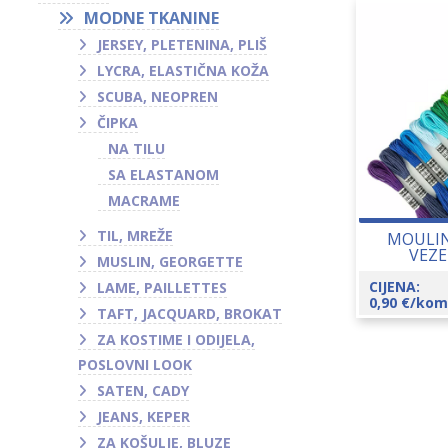
MODNE TKANINE
JERSEY, PLETENINA, PLIŠ
LYCRA, ELASTIČNA KOŽA
SCUBA, NEOPREN
ČIPKA
NA TILU
SA ELASTANOM
MACRAME
TIL, MREŽE
MOULIN
VEZE
MUSLIN, GEORGETTE
CIJENA:
LAME, PAILLETTES
0,90
€
/kom
TAFT, JACQUARD, BROKAT
ZA KOSTIME I ODIJELA,
POSLOVNI LOOK
SATEN, CADY
JEANS, KEPER
ZA KOŠULJE, BLUZE