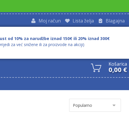
Moj račun
Lista želja
Blagajna
ust od 10% za narudžbe iznad 150€ ili 20% iznad 300€
vrijedi za već snižene ili za proizvode na akciji)
Košarica
0,00
€