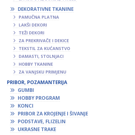
DEKORATIVNE TKANINE
PAMUČNA PLATNA
LAKŠI DEKORI
TEŽI DEKORI
ZA PREKRIVAČE I DEKICE
TEKSTIL ZA KUĆANSTVO
DAMASTI, STOLNJACI
HOBBY TKANINE
ZA VANJSKU PRIMJENU
PRIBOR, POZAMANTERIJA
GUMBI
HOBBY PROGRAM
KONCI
PRIBOR ZA KROJENJE I ŠIVANJE
PODSTAVE, FLIZELIN
UKRASNE TRAKE