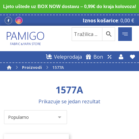
Ljeto uštede uz BOX NOW dostavu – 0,99€ do kraja kolovoza!
Iznos košarice
:
0,00
€
Veleprodaja
Bon
Proizvodi
1577A
1577A
Prikazuje se jedan rezultat