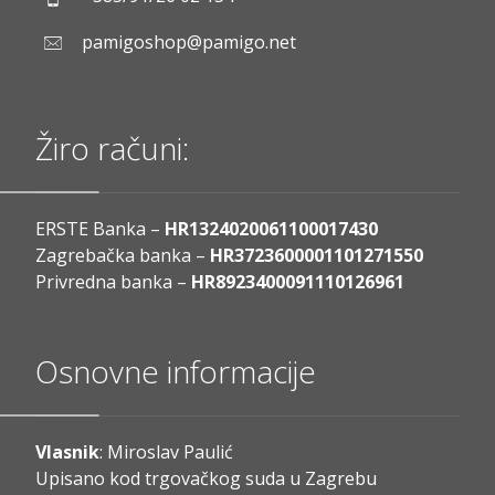
pamigoshop@pamigo.net
Žiro računi:
ERSTE Banka –
HR1324020061100017430
Zagrebačka banka –
HR3723600001101271550
Privredna banka –
HR8923400091110126961
Osnovne informacije
Vlasnik
: Miroslav Paulić
Upisano kod trgovačkog suda u Zagrebu