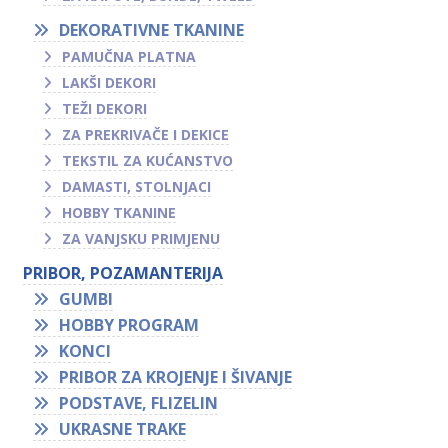
DEKORATIVNE TKANINE
PAMUČNA PLATNA
LAKŠI DEKORI
TEŽI DEKORI
ZA PREKRIVAČE I DEKICE
TEKSTIL ZA KUĆANSTVO
DAMASTI, STOLNJACI
HOBBY TKANINE
ZA VANJSKU PRIMJENU
PRIBOR, POZAMANTERIJA
GUMBI
HOBBY PROGRAM
KONCI
PRIBOR ZA KROJENJE I ŠIVANJE
PODSTAVE, FLIZELIN
UKRASNE TRAKE