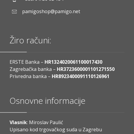
pamigoshop@pamigo.net
Žiro računi:
ERSTE Banka –
HR1324020061100017430
Zagrebačka banka –
HR3723600001101271550
Privredna banka –
HR8923400091110126961
Osnovne informacije
Vlasnik
: Miroslav Paulić
Upisano kod trgovačkog suda u Zagrebu