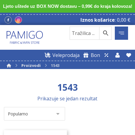
Ljeto uštede uz BOX NOW dostavu – 0,99€ do kraja kolovoza!
Iznos košarice
:
0,00
€
Veleprodaja
Bon
Proizvodi
1543
1543
Prikazuje se jedan rezultat