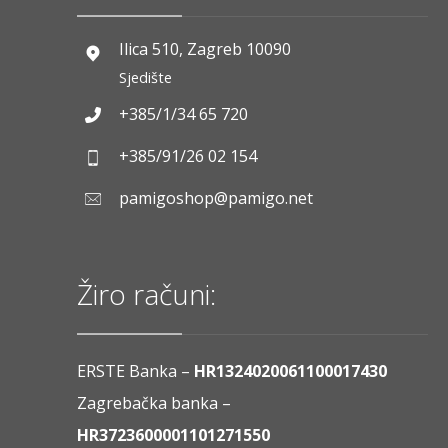
Ilica 510, Zagreb 10090
Sjedište
+385/1/34 65 720
+385/91/26 02 154
pamigoshop@pamigo.net
Žiro računi:
ERSTE Banka –
HR1324020061100017430
Zagrebačka banka –
HR3723600001101271550