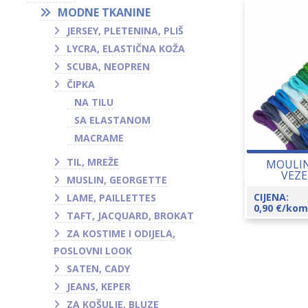
MODNE TKANINE
JERSEY, PLETENINA, PLIŠ
LYCRA, ELASTIČNA KOŽA
SCUBA, NEOPREN
ČIPKA
NA TILU
SA ELASTANOM
MACRAME
TIL, MREŽE
MOULIN
VEZE
MUSLIN, GEORGETTE
CIJENA:
LAME, PAILLETTES
0,90
€
/kom
TAFT, JACQUARD, BROKAT
ZA KOSTIME I ODIJELA,
POSLOVNI LOOK
SATEN, CADY
JEANS, KEPER
ZA KOŠULJE, BLUZE