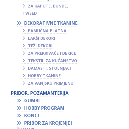
ZA KAPUTE, BUNDE,
TWEED
DEKORATIVNE TKANINE
PAMUČNA PLATNA
LAKŠI DEKORI
TEŽI DEKORI
ZA PREKRIVAČE I DEKICE
TEKSTIL ZA KUĆANSTVO
DAMASTI, STOLNJACI
HOBBY TKANINE
ZA VANJSKU PRIMJENU
PRIBOR, POZAMANTERIJA
GUMBI
HOBBY PROGRAM
KONCI
PRIBOR ZA KROJENJE I