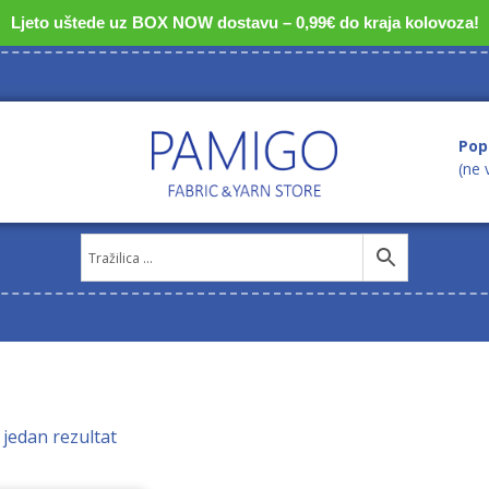
Ljeto uštede uz BOX NOW dostavu – 0,99€ do kraja kolovoza!
Pop
(ne 
 jedan rezultat