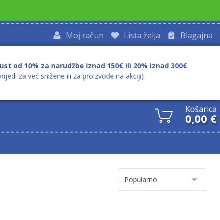
Moj račun
Lista želja
Blagajna
ust od 10% za narudžbe iznad 150€ ili 20% iznad 300€
vrijedi za već snižene ili za proizvode na akciji)
Košarica
0,00
€