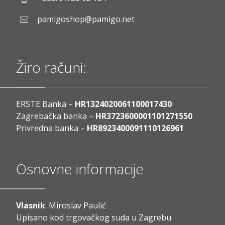
pamigoshop@pamigo.net
Žiro računi:
ERSTE Banka –
HR1324020061100017430
Zagrebačka banka –
HR3723600001101271550
Privredna banka –
HR8923400091110126961
Osnovne informacije
Vlasnik
: Miroslav Paulić
Upisano kod trgovačkog suda u Zagrebu