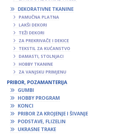
DEKORATIVNE TKANINE
PAMUČNA PLATNA
LAKŠI DEKORI
TEŽI DEKORI
ZA PREKRIVAČE I DEKICE
TEKSTIL ZA KUĆANSTVO
DAMASTI, STOLNJACI
HOBBY TKANINE
ZA VANJSKU PRIMJENU
PRIBOR, POZAMANTERIJA
GUMBI
HOBBY PROGRAM
KONCI
PRIBOR ZA KROJENJE I ŠIVANJE
PODSTAVE, FLIZELIN
UKRASNE TRAKE