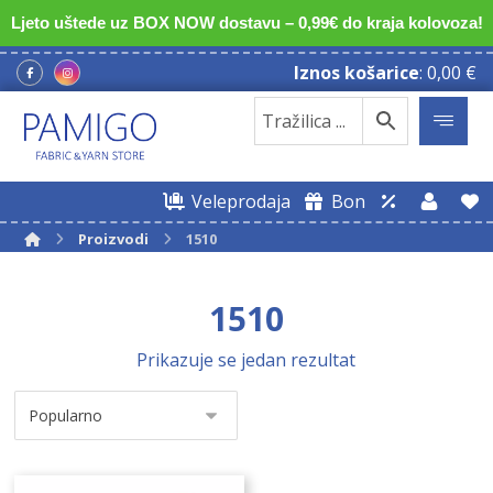
Ljeto uštede uz BOX NOW dostavu – 0,99€ do kraja kolovoza!
Iznos košarice
:
0,00
€
Veleprodaja
Bon
Proizvodi
1510
1510
Prikazuje se jedan rezultat