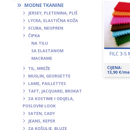
MODNE TKANINE
JERSEY, PLETENINA, PLIŠ
LYCRA, ELASTIČNA KOŽA
SCUBA, NEOPREN
ČIPKA
NA TILU
SA ELASTANOM
FILC 3-5
MACRAME
CIJENA:
TIL, MREŽE
13,90
€
/me
MUSLIN, GEORGETTE
LAME, PAILLETTES
TAFT, JACQUARD, BROKAT
ZA KOSTIME I ODIJELA,
POSLOVNI LOOK
SATEN, CADY
JEANS, KEPER
ZA KOŠULJE, BLUZE