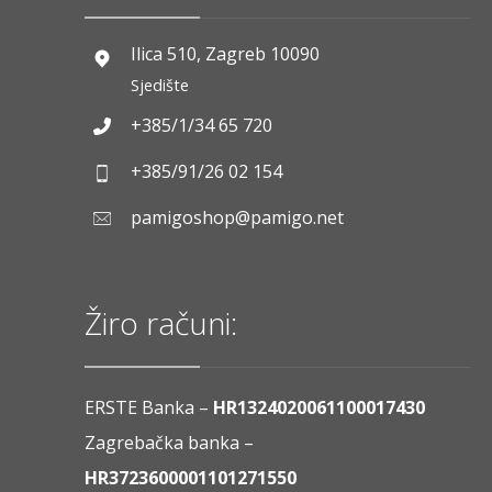
Ilica 510, Zagreb 10090
Sjedište
+385/1/34 65 720
+385/91/26 02 154
pamigoshop@pamigo.net
Žiro računi:
ERSTE Banka –
HR1324020061100017430
Zagrebačka banka –
HR3723600001101271550