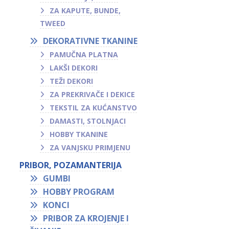
ZA KAPUTE, BUNDE,
TWEED
DEKORATIVNE TKANINE
PAMUČNA PLATNA
LAKŠI DEKORI
TEŽI DEKORI
ZA PREKRIVAČE I DEKICE
TEKSTIL ZA KUĆANSTVO
DAMASTI, STOLNJACI
HOBBY TKANINE
ZA VANJSKU PRIMJENU
PRIBOR, POZAMANTERIJA
GUMBI
HOBBY PROGRAM
KONCI
PRIBOR ZA KROJENJE I