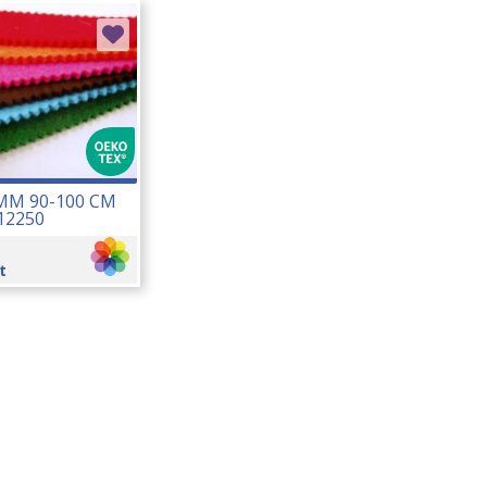
 MM 90-100 CM
12250
t