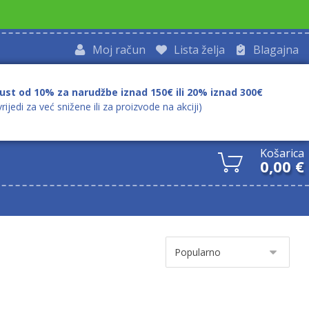
Moj račun
Lista želja
Blagajna
ust od 10% za narudžbe iznad 150€ ili 20% iznad 300€
vrijedi za već snižene ili za proizvode na akciji)
Košarica
0,00
€