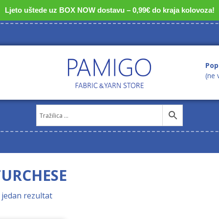
Ljeto uštede uz BOX NOW dostavu – 0,99€ do kraja kolovoza!
Pop
(ne 
TURCHESE
 jedan rezultat