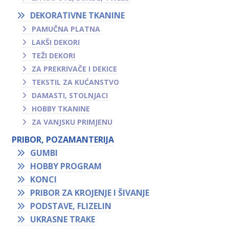
DEKORATIVNE TKANINE
PAMUČNA PLATNA
LAKŠI DEKORI
TEŽI DEKORI
ZA PREKRIVAČE I DEKICE
TEKSTIL ZA KUĆANSTVO
DAMASTI, STOLNJACI
HOBBY TKANINE
ZA VANJSKU PRIMJENU
PRIBOR, POZAMANTERIJA
GUMBI
HOBBY PROGRAM
KONCI
PRIBOR ZA KROJENJE I ŠIVANJE
PODSTAVE, FLIZELIN
UKRASNE TRAKE