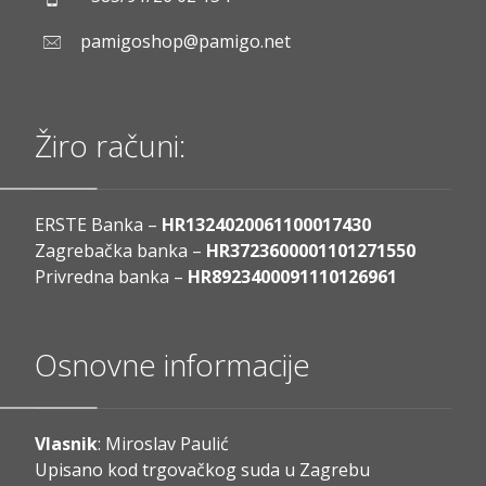
pamigoshop@pamigo.net
Žiro računi:
ERSTE Banka –
HR1324020061100017430
Zagrebačka banka –
HR3723600001101271550
Privredna banka –
HR8923400091110126961
Osnovne informacije
Vlasnik
: Miroslav Paulić
Upisano kod trgovačkog suda u Zagrebu