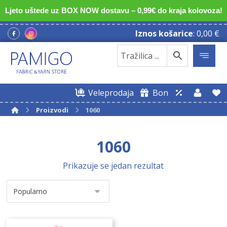
Ljeto uštede uz BOX NOW dostavu – 0,99€ do kraja kolovoza!
Iznos košarice
:
0,00
€
Veleprodaja
Bon
Proizvodi
1060
1060
Prikazuje se jedan rezultat