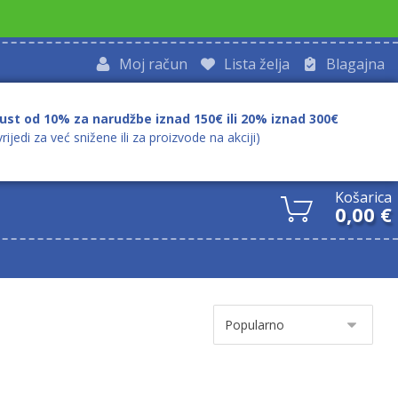
Moj račun
Lista želja
Blagajna
ust od 10% za narudžbe iznad 150€ ili 20% iznad 300€
vrijedi za već snižene ili za proizvode na akciji)
Košarica
0,00
€