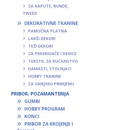
ZA KAPUTE, BUNDE,
TWEED
DEKORATIVNE TKANINE
PAMUČNA PLATNA
LAKŠI DEKORI
TEŽI DEKORI
ZA PREKRIVAČE I DEKICE
TEKSTIL ZA KUĆANSTVO
DAMASTI, STOLNJACI
HOBBY TKANINE
ZA VANJSKU PRIMJENU
PRIBOR, POZAMANTERIJA
GUMBI
HOBBY PROGRAM
KONCI
PRIBOR ZA KROJENJE I