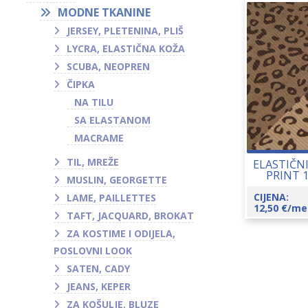
MODNE TKANINE
JERSEY, PLETENINA, PLIŠ
LYCRA, ELASTIČNA KOŽA
SCUBA, NEOPREN
ČIPKA
NA TILU
SA ELASTANOM
MACRAME
TIL, MREŽE
ELASTIČN
PRINT 
MUSLIN, GEORGETTE
CIJENA:
LAME, PAILLETTES
12,50
€
/me
TAFT, JACQUARD, BROKAT
ZA KOSTIME I ODIJELA,
POSLOVNI LOOK
SATEN, CADY
JEANS, KEPER
ZA KOŠULJE, BLUZE