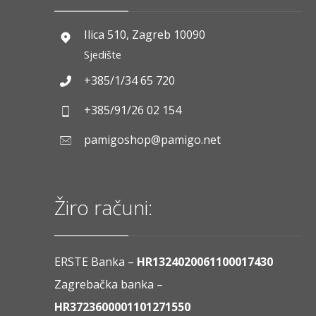
Ilica 510, Zagreb 10090
Sjedište
+385/1/34 65 720
+385/91/26 02 154
pamigoshop@pamigo.net
Žiro računi:
ERSTE Banka –
HR1324020061100017430
Zagrebačka banka –
HR3723600001101271550