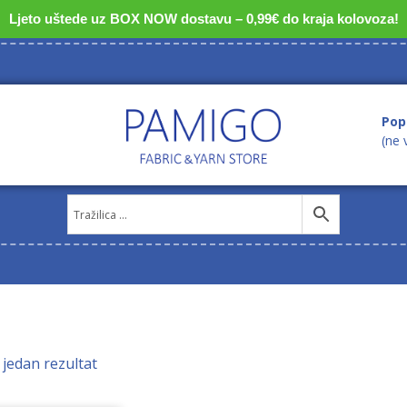
Ljeto uštede uz BOX NOW dostavu – 0,99€ do kraja kolovoza!
Pop
(ne 
 jedan rezultat