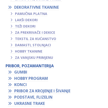
DEKORATIVNE TKANINE
PAMUČNA PLATNA
LAKŠI DEKORI
TEŽI DEKORI
ZA PREKRIVAČE I DEKICE
TEKSTIL ZA KUĆANSTVO
DAMASTI, STOLNJACI
HOBBY TKANINE
ZA VANJSKU PRIMJENU
PRIBOR, POZAMANTERIJA
GUMBI
HOBBY PROGRAM
KONCI
PRIBOR ZA KROJENJE I ŠIVANJE
PODSTAVE, FLIZELIN
UKRASNE TRAKE