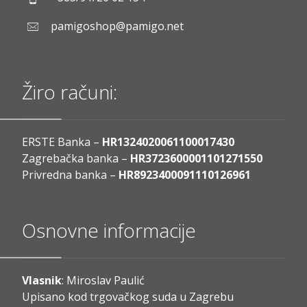
pamigoshop@pamigo.net
Žiro računi:
ERSTE Banka –
HR1324020061100017430
Zagrebačka banka –
HR3723600001101271550
Privredna banka –
HR8923400091110126961
Osnovne informacije
Vlasnik
: Miroslav Paulić
Upisano kod trgovačkog suda u Zagrebu