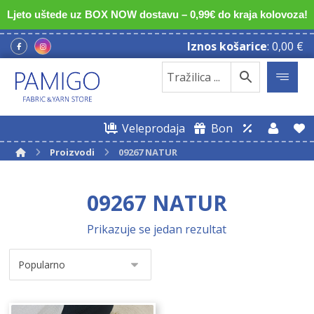
Ljeto uštede uz BOX NOW dostavu – 0,99€ do kraja kolovoza!
Iznos košarice
:
0,00
€
Veleprodaja
Bon
Proizvodi
09267 NATUR
09267 NATUR
Prikazuje se jedan rezultat