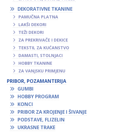
DEKORATIVNE TKANINE
PAMUČNA PLATNA
LAKŠI DEKORI
TEŽI DEKORI
ZA PREKRIVAČE I DEKICE
TEKSTIL ZA KUĆANSTVO
DAMASTI, STOLNJACI
HOBBY TKANINE
ZA VANJSKU PRIMJENU
PRIBOR, POZAMANTERIJA
GUMBI
HOBBY PROGRAM
KONCI
PRIBOR ZA KROJENJE I ŠIVANJE
PODSTAVE, FLIZELIN
UKRASNE TRAKE