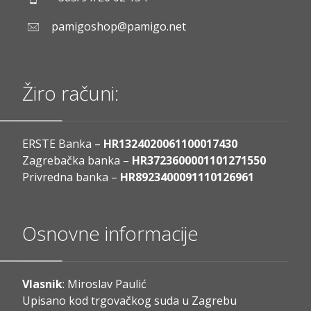
pamigoshop@pamigo.net
Žiro računi:
ERSTE Banka –
HR1324020061100017430
Zagrebačka banka –
HR3723600001101271550
Privredna banka –
HR8923400091110126961
Osnovne informacije
Vlasnik
: Miroslav Paulić
Upisano kod trgovačkog suda u Zagrebu