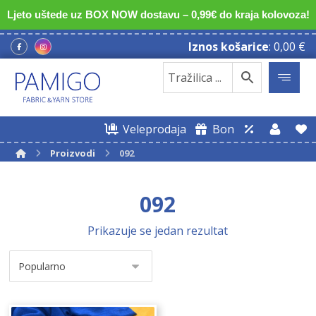
Ljeto uštede uz BOX NOW dostavu – 0,99€ do kraja kolovoza!
Iznos košarice
:
0,00
€
Veleprodaja
Bon
Proizvodi
092
092
Prikazuje se jedan rezultat