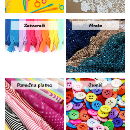
Zatvarači
Mreže
Pamučna platna
Gumbi