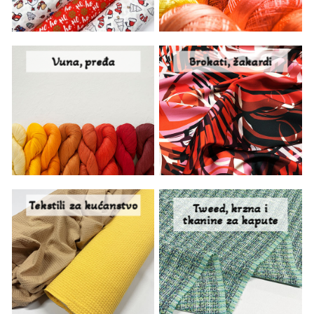
Vuna, pređa
Brokati, žakardi
Tekstili za kućanstvo
Tweed, krzna i
tkanine za kapute