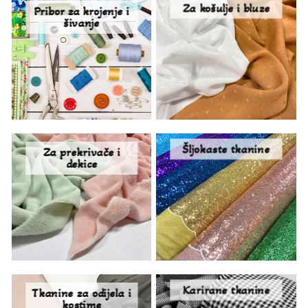
Za košulje i bluze
Pribor za krojenje i
šivanje
Šljokaste tkanine
Za prekrivače i
dekice
Karirane tkanine
Tkanine za odijela i
kostime