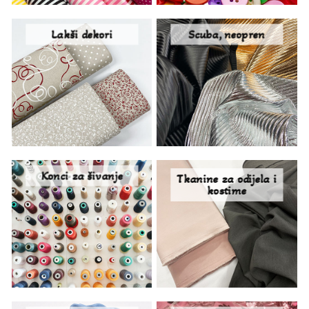
Lakši dekori
Scuba, neopren
Konci za šivanje
Tkanine za odijela i
kostime