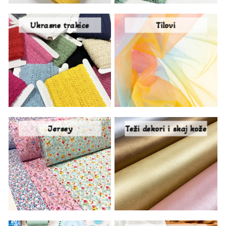
Ukrasne trakice
Tilovi
Jersey
Teži dekori i skaj kože