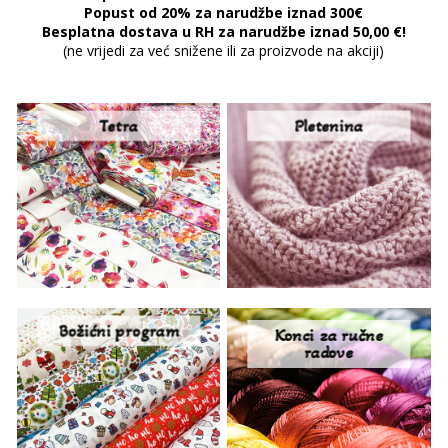
Popust od 20% za narudžbe iznad 300€
Besplatna dostava u RH za narudžbe iznad 50,00 €!
(ne vrijedi za već snižene ili za proizvode na akciji)
Tetra
Pletenina
Božićni program
Konci za ručne
radove