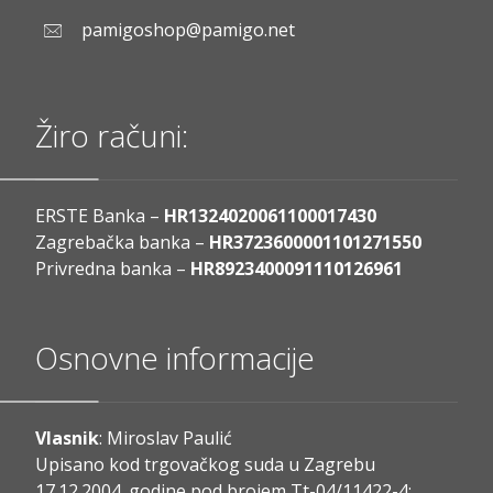
pamigoshop@pamigo.net
Žiro računi:
ERSTE Banka –
HR1324020061100017430
Zagrebačka banka –
HR3723600001101271550
Privredna banka –
HR8923400091110126961
Osnovne informacije
Vlasnik
: Miroslav Paulić
Upisano kod trgovačkog suda u Zagrebu
17.12.2004. godine pod brojem Tt-04/11422-4;