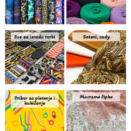
Sve za izradu torbi
Sateni, cady
Macrame čipke
Pribor za pletenje i
kukičanje