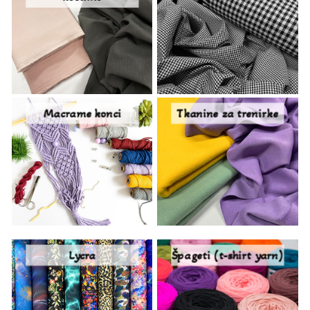
Macrame konci
Tkanine za trenirke
Lycra
Špageti (t-shirt yarn)