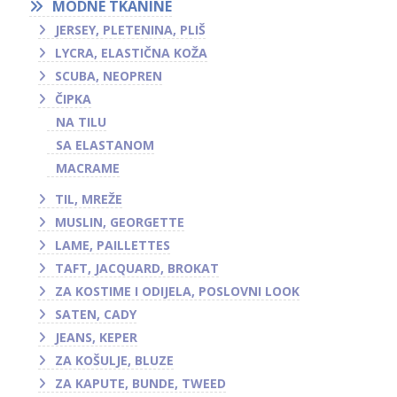
MODNE TKANINE
JERSEY, PLETENINA, PLIŠ
LYCRA, ELASTIČNA KOŽA
SCUBA, NEOPREN
ČIPKA
NA TILU
SA ELASTANOM
MACRAME
TIL, MREŽE
MUSLIN, GEORGETTE
LAME, PAILLETTES
TAFT, JACQUARD, BROKAT
ZA KOSTIME I ODIJELA, POSLOVNI LOOK
SATEN, CADY
JEANS, KEPER
ZA KOŠULJE, BLUZE
ZA KAPUTE, BUNDE, TWEED