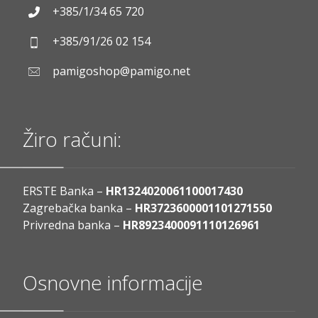
+385/1/34 65 720
+385/91/26 02 154
pamigoshop@pamigo.net
Žiro računi:
ERSTE Banka –
HR1324020061100017430
Zagrebačka banka –
HR3723600001101271550
Privredna banka –
HR8923400091110126961
Osnovne informacije