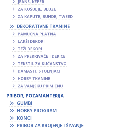
JEANS, KEPER
ZA KOŠULJE, BLUZE
ZA KAPUTE, BUNDE, TWEED
DEKORATIVNE TKANINE
PAMUČNA PLATNA
LAKŠI DEKORI
TEŽI DEKORI
ZA PREKRIVAČE I DEKICE
TEKSTIL ZA KUĆANSTVO
DAMASTI, STOLNJACI
HOBBY TKANINE
ZA VANJSKU PRIMJENU
PRIBOR, POZAMANTERIJA
GUMBI
HOBBY PROGRAM
KONCI
PRIBOR ZA KROJENJE I ŠIVANJE