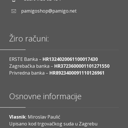
pamigoshop@pamigo.net
Žiro računi:
ERSTE Banka –
HR1324020061100017430
Zagrebačka banka –
HR3723600001101271550
Privredna banka –
HR8923400091110126961
Osnovne informacije
Vlasnik
: Miroslav Paulić
Upisano kod trgovačkog suda u Zagrebu