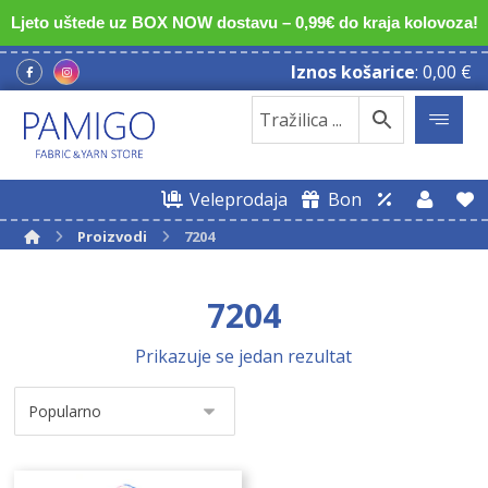
Ljeto uštede uz BOX NOW dostavu – 0,99€ do kraja kolovoza!
Iznos košarice
:
0,00
€
Veleprodaja
Bon
Proizvodi
7204
7204
Prikazuje se jedan rezultat