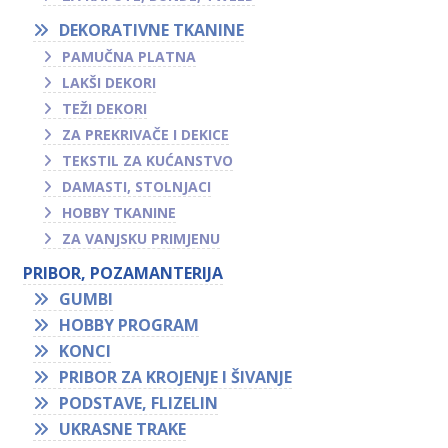
DEKORATIVNE TKANINE
PAMUČNA PLATNA
LAKŠI DEKORI
TEŽI DEKORI
ZA PREKRIVAČE I DEKICE
TEKSTIL ZA KUĆANSTVO
DAMASTI, STOLNJACI
HOBBY TKANINE
ZA VANJSKU PRIMJENU
PRIBOR, POZAMANTERIJA
GUMBI
HOBBY PROGRAM
KONCI
PRIBOR ZA KROJENJE I ŠIVANJE
PODSTAVE, FLIZELIN
UKRASNE TRAKE