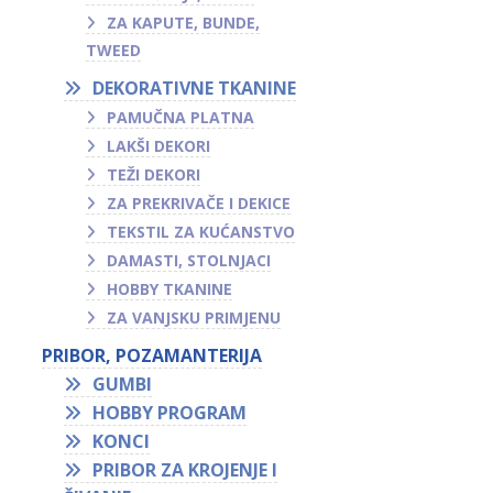
ZA KAPUTE, BUNDE,
TWEED
DEKORATIVNE TKANINE
PAMUČNA PLATNA
LAKŠI DEKORI
TEŽI DEKORI
ZA PREKRIVAČE I DEKICE
TEKSTIL ZA KUĆANSTVO
DAMASTI, STOLNJACI
HOBBY TKANINE
ZA VANJSKU PRIMJENU
PRIBOR, POZAMANTERIJA
GUMBI
HOBBY PROGRAM
KONCI
PRIBOR ZA KROJENJE I