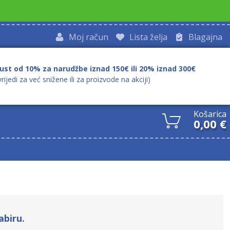
Moj račun
Lista želja
Blagajna
ust od 10% za narudžbe iznad 150€ ili 20% iznad 300€
vrijedi za već snižene ili za proizvode na akciji)
Košarica
0,00
€
abiru.