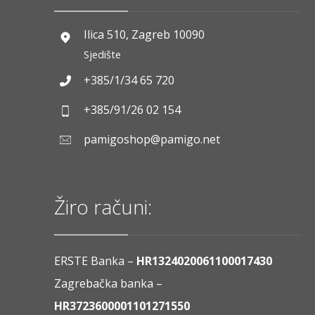
Ilica 510, Zagreb 10090
Sjedište
+385/1/34 65 720
+385/91/26 02 154
pamigoshop@pamigo.net
Žiro računi:
ERSTE Banka –
HR1324020061100017430
Zagrebačka banka –
HR3723600001101271550