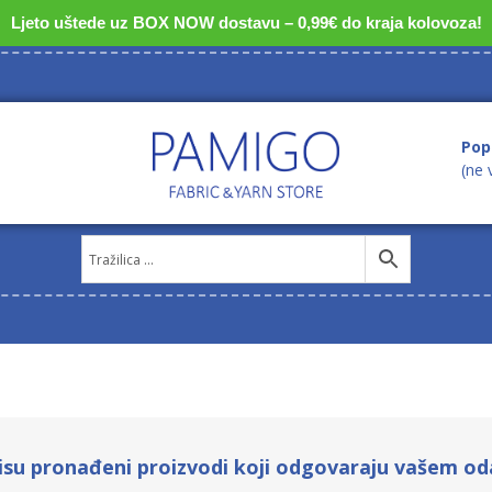
Ljeto uštede uz BOX NOW dostavu – 0,99€ do kraja kolovoza!
Pop
(ne 
isu pronađeni proizvodi koji odgovaraju vašem od