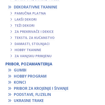
DEKORATIVNE TKANINE
PAMUČNA PLATNA
LAKŠI DEKORI
TEŽI DEKORI
ZA PREKRIVAČE I DEKICE
TEKSTIL ZA KUĆANSTVO
DAMASTI, STOLNJACI
HOBBY TKANINE
ZA VANJSKU PRIMJENU
PRIBOR, POZAMANTERIJA
GUMBI
HOBBY PROGRAM
KONCI
PRIBOR ZA KROJENJE I ŠIVANJE
PODSTAVE, FLIZELIN
UKRASNE TRAKE