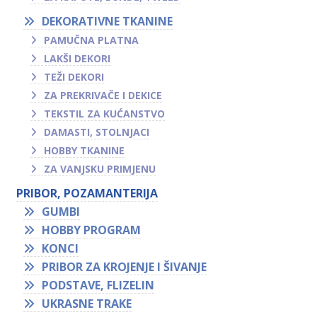
DEKORATIVNE TKANINE
PAMUČNA PLATNA
LAKŠI DEKORI
TEŽI DEKORI
ZA PREKRIVAČE I DEKICE
TEKSTIL ZA KUĆANSTVO
DAMASTI, STOLNJACI
HOBBY TKANINE
ZA VANJSKU PRIMJENU
PRIBOR, POZAMANTERIJA
GUMBI
HOBBY PROGRAM
KONCI
PRIBOR ZA KROJENJE I ŠIVANJE
PODSTAVE, FLIZELIN
UKRASNE TRAKE