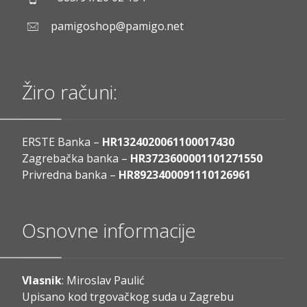
pamigoshop@pamigo.net
Žiro računi:
ERSTE Banka –
HR1324020061100017430
Zagrebačka banka –
HR3723600001101271550
Privredna banka –
HR8923400091110126961
Osnovne informacije
Vlasnik
: Miroslav Paulić
Upisano kod trgovačkog suda u Zagrebu