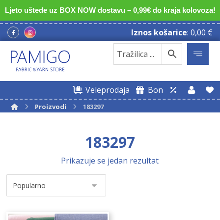
Ljeto uštede uz BOX NOW dostavu – 0,99€ do kraja kolovoza!
Iznos košarice
:
0,00
€
Veleprodaja
Bon
Proizvodi
183297
183297
Prikazuje se jedan rezultat